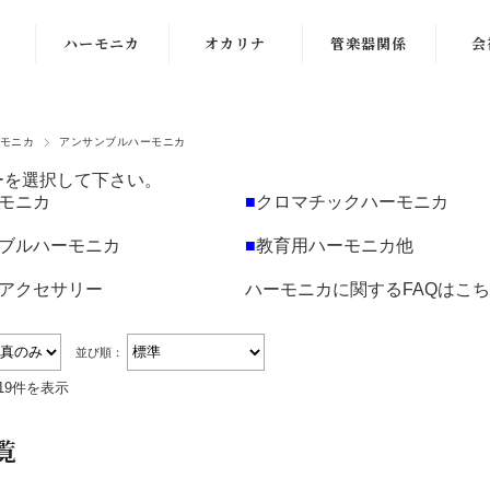
ハーモニカ
オカリナ
管楽器関係
会
複音ハーモニカ
オオサワオカリ
リード
音
ナ
モニカ
アンサンブルハーモニカ
クロマチックハ
お手入れ用品
貸し
ーモニカ
ナイトオカリナ
ーを選択して下さい。
管楽
モニカ
■
クロマチックハーモニカ
10穴ハーモニカ
アケタオカリナ
PA
ブルハーモニカ
■
教育用ハーモニカ他
アンサンブルハ
ポポロオカリナ
アクセサリー
ハーモニカに関するFAQはこ
ーモニカ
ティアーモオカ
教育用ハーモニ
リナ
並び順：
カその他
19件を表示
その他オカリナ
ハーモニカ周辺
オカリナ楽譜、
機器
覧
DVD
ハーモニカ楽譜