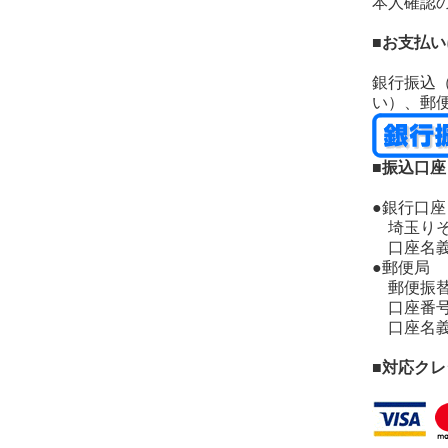
本人確認
■お支払
銀行振込
い）、郵
■振込口座
●銀行口座
埼玉りそな
口座名義
●郵便局
郵便振替：口
口座番号：
口座名義
■対応ク