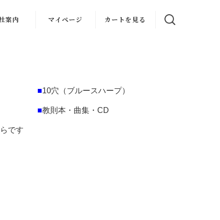
社案内
マイページ
カートを見る
楽教室
スタジオ
器レンタル
■
10穴（ブルースハープ）
レンタル
■
教則本・曲集・CD
ちらです