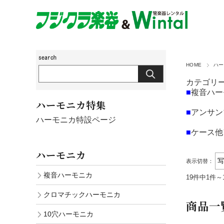
HOME
ハー
カテゴリ
■
複音ハー
ハーモニカ特集
■
アンサン
ハーモニカ特設ページ
■
ケース他
ハーモニカ
表示切替：
複音ハーモニカ
19件中1件～
クロマチックハーモニカ
商品一
10穴ハーモニカ