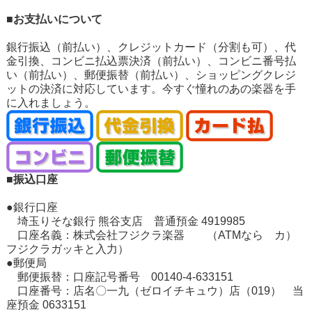
■お支払いについて
銀行振込（前払い）、クレジットカード（分割も可）、代
金引換、コンビニ払込票決済（前払い）、コンビニ番号払
い（前払い）、郵便振替（前払い）、ショッピングクレジ
ットの決済に対応しています。今すぐ憧れのあの楽器を手
に入れましょう。
■振込口座
●銀行口座
埼玉りそな銀行 熊谷支店 普通預金 4919985
口座名義：株式会社フジクラ楽器 （ATMなら カ）
フジクラガッキと入力）
●郵便局
郵便振替：口座記号番号 00140-4-633151
口座番号：店名〇一九（ゼロイチキュウ）店（019） 当
座預金 0633151