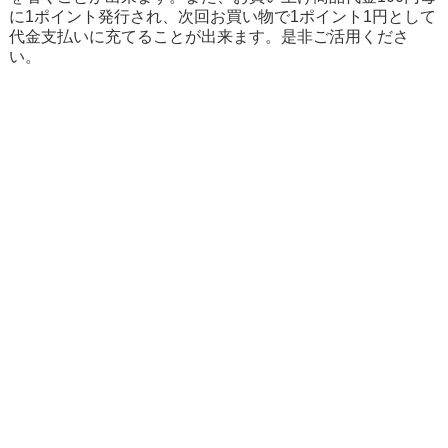
に1ポイント発行され、次回お買い物で1ポイント1円として
代金支払いに充てることが出来ます。是非ご活用くださ
い。
〒360-0816 埼玉県熊谷市石原3-199-1
営業時間：午前9時30分～午後7時