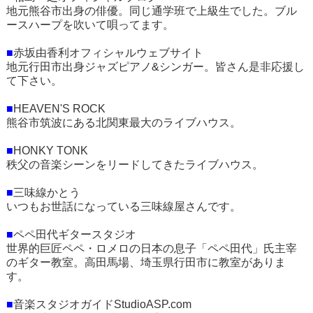
地元熊谷市出身の俳優。同じ通学班で上級生でした。ブル
ースハープを吹いて唄ってます。
■
赤坂由香利オフィシャルウェブサイト
地元行田市出身ジャズピアノ&シンガー。皆さん是非応援し
て下さい。
■
HEAVEN'S ROCK
熊谷市筑波にある北関東最大のライブハウス。
■
HONKY TONK
秩父の音楽シーンをリードしてきたライブハウス。
■
三味線かとう
いつもお世話になっている三味線屋さんです。
■
ペペ田代ギタースタジオ
世界的巨匠ペペ・ロメロの日本の息子「ペペ田代」氏主宰
のギター教室。高田馬場、埼玉県行田市に教室がありま
す。
■
音楽スタジオガイドStudioASP.com