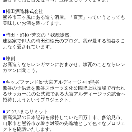
■
権田酒造株式会社
熊谷市三ヶ尻にある造り酒屋。「直実」っていうとっても
美味しいお酒を造ってます。
■
時田・幻椏･芳文の「我貌徒然」
建築家で俳人の時田幻椏氏のブログ。我が愛する熊谷をこ
よなく愛されています。
■
煉創
お庭造りならレンガマンにおまかせ。煉瓦のことならレン
ガマンに聞こう。
■
キッズファンドfor大宮アルディージャin熊谷
熊谷の子供達を熊谷スポーツ文化公園陸上競技場で行われ
るサッカーJ1の公式戦である大宮アルディージャの試合へ
招待しようというプロジェクト。
■
アツいまちサミット
最高気温の日本記録を保持していた四万十市、多治見市、
山形市と熊谷市が暑さ対策の先進地として色々なプロジェ
クトを協議いたします。