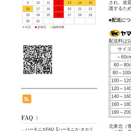
され、改
9
10
11
12
13
14
15
護するた
16
17
18
19
20
21
22
23
24
25
26
27
28
29
■配送につ
30
31
■
■
■
今日
定休日
臨時休業
配送料は
サイ
～60c
60～80
80～100
100～12
120～14
140～16
160～18
180～20
FAQ
北東北（
ハーモニカFAQ【ハーモニカ･オカリ