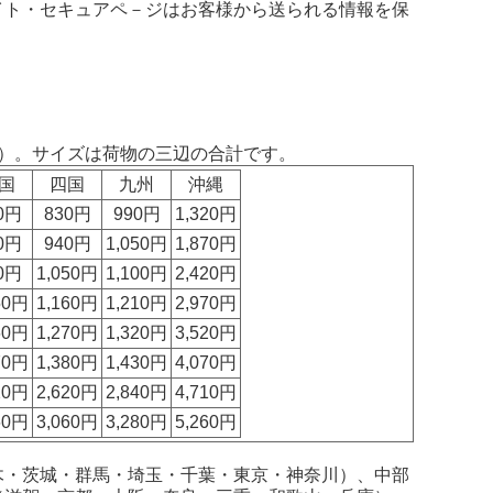
イト・セキュアペ－ジはお客様から送られる情報を保
）。サイズは荷物の三辺の合計です。
国
四国
九州
沖縄
0円
830円
990円
1,320円
0円
940円
1,050円
1,870円
0円
1,050円
1,100円
2,420円
50円
1,160円
1,210円
2,970円
60円
1,270円
1,320円
3,520円
70円
1,380円
1,430円
4,070円
20円
2,620円
2,840円
4,710円
60円
3,060円
3,280円
5,260円
木・茨城・群馬・埼玉・千葉・東京・神奈川）、中部