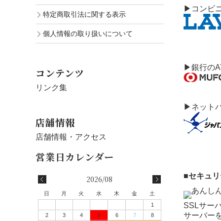
▶コンビ
特定商取引法に関する表示
個人情報の取り扱いについて
▶銀行のA
コンテンツ
リンク集
▶ネット
店舗情報
店舗情報・アクセス
■セキュ
2026/08
日
月
火
水
木
金
土
SSLサ
1
サーバーを
2
3
4
5
6
7
8