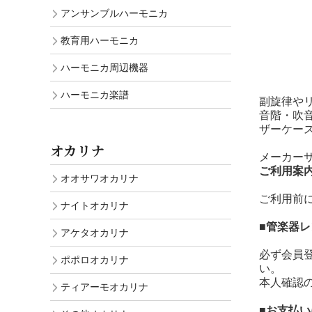
アンサンブルハーモニカ
教育用ハーモニカ
ハーモニカ周辺機器
ハーモニカ楽譜
副旋律や
音階・吹音
ザーケー
オカリナ
メーカー
ご利用案
オオサワオカリナ
ご利用前
ナイトオカリナ
■管楽器
アケタオカリナ
必ず会員
ポポロオカリナ
い。
本人確認
ティアーモオカリナ
■お支払