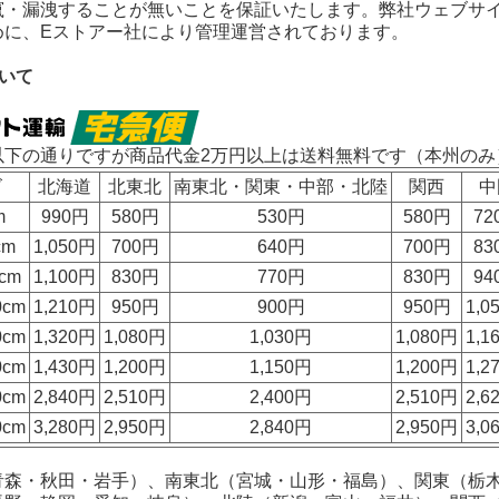
竄・漏洩することが無いことを保証いたします。弊社ウェブサ
めに、Eストアー社により管理運営されております。
いて
以下の通りですが
商品代金2万円以上は送料無料
です（本州のみ
ズ
北海道
北東北
南東北・関東・中部・北陸
関西
中
m
990円
580円
530円
580円
72
cm
1,050円
700円
640円
700円
83
cm
1,100円
830円
770円
830円
94
0cm
1,210円
950円
900円
950円
1,0
0cm
1,320円
1,080円
1,030円
1,080円
1,1
0cm
1,430円
1,200円
1,150円
1,200円
1,2
0cm
2,840円
2,510円
2,400円
2,510円
2,6
0cm
3,280円
2,950円
2,840円
2,950円
3,0
青森・秋田・岩手）、南東北（宮城・山形・福島）、関東（栃