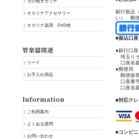
その他オカリナ
銀行振込
オカリナアクセサリー
い）、郵
オカリナ楽譜、DVD他
■振込口座
管楽器関連
●銀行口座
埼玉りそな
リード
口座名義
●郵便局
お手入れ用品
郵便振替：口
口座番号：
口座名義
Information
■対応ク
ご利用案内
よくある質問
■コンビ
お問い合わせ