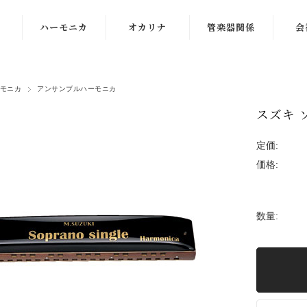
ハーモニカ
オカリナ
管楽器関係
会
複音ハーモニカ
オオサワオカリ
リード
音
ナ
モニカ
アンサンブルハーモニカ
クロマチックハ
お手入れ用品
貸し
ーモニカ
ナイトオカリナ
スズキ 
管楽
10穴ハーモニカ
アケタオカリナ
定価:
PA
価格:
アンサンブルハ
ポポロオカリナ
ーモニカ
ティアーモオカ
教育用ハーモニ
リナ
数量:
カその他
その他オカリナ
ハーモニカ周辺
オカリナ楽譜、
機器
DVD
ハーモニカ楽譜