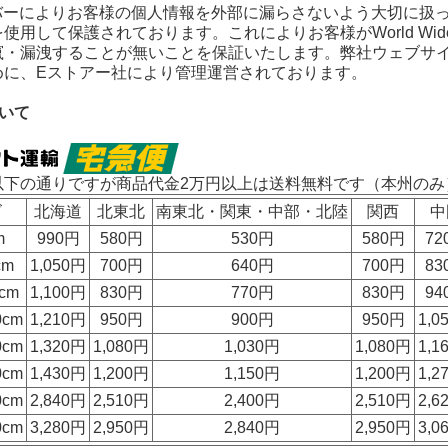
ーバーによりお客様の個人情報を外部に漏らさないよう大切に扱
使用して保護されております。これによりお客様がWorld Wi
竄・漏洩することが無いことを保証いたします。弊社ウェブサ
めに、Eストアー社により管理運営されております。
いて
以下の通りですが
商品代金2万円以上は送料無料
です（本州のみ
ズ
北海道
北東北
南東北・関東・中部・北陸
関西
中
m
990円
580円
530円
580円
72
cm
1,050円
700円
640円
700円
83
cm
1,100円
830円
770円
830円
94
0cm
1,210円
950円
900円
950円
1,0
0cm
1,320円
1,080円
1,030円
1,080円
1,1
0cm
1,430円
1,200円
1,150円
1,200円
1,2
0cm
2,840円
2,510円
2,400円
2,510円
2,6
0cm
3,280円
2,950円
2,840円
2,950円
3,0