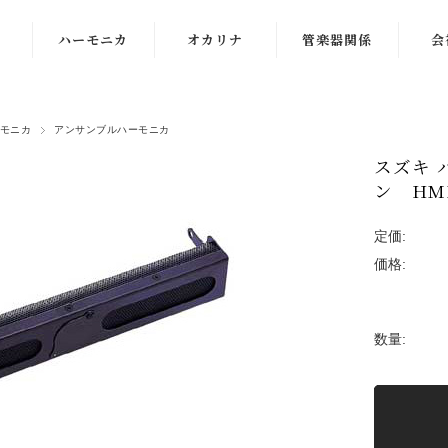
ハーモニカ
オカリナ
管楽器関係
会
複音ハーモニカ
オオサワオカリ
リード
音
ナ
モニカ
アンサンブルハーモニカ
クロマチックハ
お手入れ用品
貸し
ーモニカ
ナイトオカリナ
スズキ 
管楽
ン HMB
10穴ハーモニカ
アケタオカリナ
PA
定価:
アンサンブルハ
ポポロオカリナ
価格:
ーモニカ
ティアーモオカ
教育用ハーモニ
リナ
カその他
数量:
その他オカリナ
ハーモニカ周辺
オカリナ楽譜、
機器
DVD
ハーモニカ楽譜