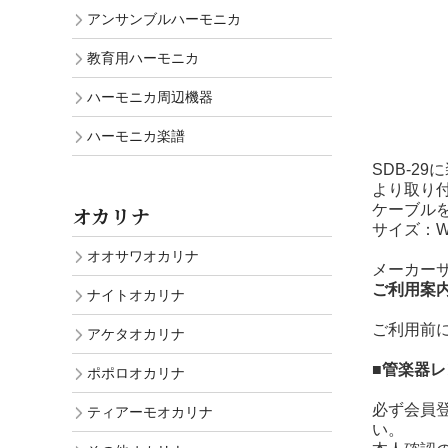
アンサンブルハーモニカ
教育用ハーモニカ
ハーモニカ周辺機器
ハーモニカ楽譜
SDB-2
より取り
ケーブル
オカリナ
サイズ：W2
オオサワオカリナ
メーカー
ご利用案
ナイトオカリナ
ご利用前
アケタオカリナ
■管楽器
ポポロオカリナ
必ず会員
ティアーモオカリナ
い。