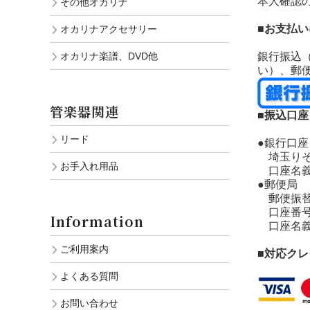
本人確認
その他オカリナ
■お支払
オカリナアクセサリー
オカリナ楽譜、DVD他
銀行振込
い）、郵
管楽器関連
■振込口座
リード
●銀行口座
埼玉りそな
お手入れ用品
口座名義
●郵便局
郵便振替：口
口座番号：
Information
口座名義
ご利用案内
■対応ク
よくある質問
お問い合わせ