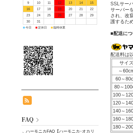
9
10
11
12
13
14
15
SSLサ
16
17
18
19
20
21
22
サーバーを
され、改
23
24
25
26
27
28
29
護するた
30
31
■
■
■
今日
定休日
臨時休業
■配送につ
配送料は
サイ
～60c
60～80
80～100
100～12
120～14
140～16
FAQ
160～18
180～20
ハーモニカFAQ【ハーモニカ･オカリ