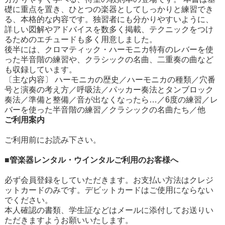
礎に重点を置き、ひとつの楽器としてしっかりと練習でき
る、本格的な内容です。独習者にも分かりやすいように、
詳しい図解やアドバイスを数多く掲載、テクニックをつけ
るためのエチュードも多く用意しました。
後半には、クロマティック・ハーモニカ特有のレバーを使
った半音階の練習や、クラシックの名曲、二重奏の曲など
も収録しています。
〔主な内容〕 ハーモニカの歴史／ハーモニカの種類／穴番
号と演奏の考え方／呼吸法／パッカー奏法とタンブロック
奏法／準備と整備／音が出なくなったら…／6度の練習／レ
バーを使った半音階の練習／クラシックの名曲たち／他
ご利用案内
ご利用前にお読み下さい。
■管楽器レンタル・ウインタルご利用のお客様へ
必ず会員登録をしていただきます。お支払い方法はクレジ
ットカードのみです。デビットカードはご使用にならない
でください。
本人確認の書類、学生証などはメールに添付してお送りい
ただきますようお願いいたします。