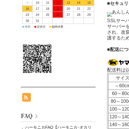
9
10
11
12
13
14
15
■セキュ
16
17
18
19
20
21
22
23
24
25
26
27
28
29
SSLサ
30
31
サーバーを
■
■
■
今日
定休日
臨時休業
され、改
護するた
■配送につ
配送料は
サイ
～60c
60～80
80～100
100～12
FAQ
120～14
140～16
ハーモニカFAQ【ハーモニカ･オカリ