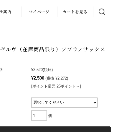
社案内
マイページ
カートを見る
楽教室
スタジオ
 レゼルヴ（在庫商品限り）ソプラノサックス
器レンタル
レンタル
格:
¥3,520
(税込)
¥2,500
(税抜 ¥2,272)
[ポイント還元 25ポイント～]
個