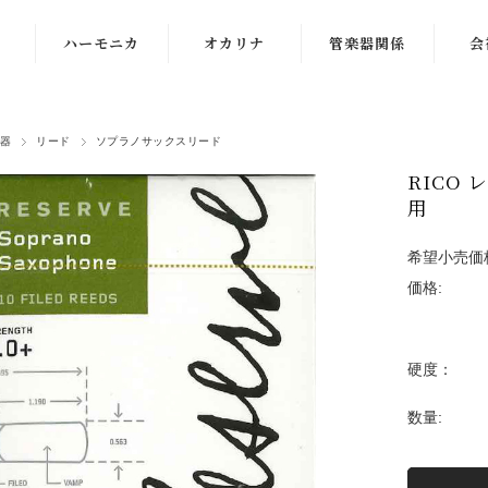
ハーモニカ
オカリナ
管楽器関係
会
複音ハーモニカ
オオサワオカリ
リード
音
ナ
器
リード
ソプラノサックスリード
クロマチックハ
お手入れ用品
貸し
ーモニカ
ナイトオカリナ
RICO
管楽
用
10穴ハーモニカ
アケタオカリナ
PA
希望小売価
アンサンブルハ
ポポロオカリナ
価格:
ーモニカ
ティアーモオカ
教育用ハーモニ
リナ
カその他
硬度：
その他オカリナ
ハーモニカ周辺
数量:
オカリナ楽譜、
機器
DVD
ハーモニカ楽譜