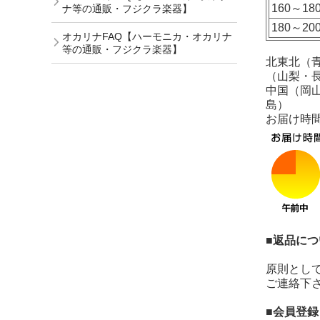
160～18
ナ等の通販・フジクラ楽器】
180～20
オカリナFAQ【ハーモニカ・オカリナ
等の通販・フジクラ楽器】
北東北（
（山梨・
中国（岡
島）
お届け時
■返品につ
原則とし
ご連絡下
■会員登