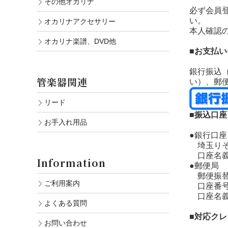
その他オカリナ
必ず会員
い。
オカリナアクセサリー
本人確認
オカリナ楽譜、DVD他
■お支払
銀行振込
管楽器関連
い）、郵
リード
■振込口座
お手入れ用品
●銀行口座
埼玉りそな
口座名義
Information
●郵便局
郵便振替：口
ご利用案内
口座番号：
口座名義
よくある質問
■対応ク
お問い合わせ