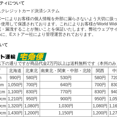
リティについて
ーバーによりお客様の個人情報を外部に漏らさないよう大切に扱
使用して保護されております。これによりお客様がWorld Wi
竄・漏洩することが無いことを保証いたします。弊社ウェブサ
めに、Eストアー社により管理運営されております。
いて
以下の通りですが
商品代金2万円以上は送料無料
です（本州のみ
ズ
北海道
北東北
南東北・関東・中部・北陸
関西
中
m
990円
580円
530円
580円
72
cm
1,050円
700円
640円
700円
83
cm
1,100円
830円
770円
830円
94
0cm
1,210円
950円
900円
950円
1,0
0cm
1,320円
1,080円
1,030円
1,080円
1,1
0cm
1,430円
1,200円
1,150円
1,200円
1,2