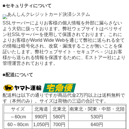
■セキュリティについて
SSLサーバーによりお客様の個人情報を外部に漏らさない
よう大切に扱っております。弊社ウェブサイトはベリサイ
ン社SSLサーバーを使用して保護されております。これに
よりお客様がWorld Wide Webを通じて弊社に送られる全て
の情報は暗号化され、改竄・漏洩することが無いことを保
証いたします。弊社ウェブサイト・セキュアペ－ジはお客
様から送られる情報を保護するために、Eストアー社により
管理運営されております。
■配送について
配送料は以下の通りですが
商品代金2万円以上は送料無料
で
す（本州のみ）。サイズは荷物の三辺の合計です。
サイズ
北海道
北東北
南東北・関東・中部・北陸
～60cm
990円
580円
530円
60～80cm
1,050円
700円
640円