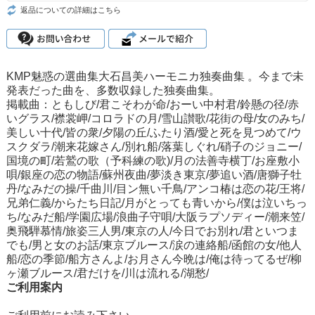
返品についての詳細はこちら
KMP魅惑の選曲集大石昌美ハーモニカ独奏曲集 。今まで未
発表だった曲を、多数収録した独奏曲集。
掲載曲：ともしび/君こそわが命/おーい中村君/鈴懸の径/赤
いグラス/襟裳岬/コロラドの月/雪山讃歌/花街の母/女のみち/
美しい十代/皆の衆/夕陽の丘/ふたり酒/愛と死を見つめて/ウ
スクダラ/潮来花嫁さん/別れ船/落葉しぐれ/硝子のジョニー/
国境の町/若鷲の歌（予科練の歌)/月の法善寺横丁/お座敷小
唄/銀座の恋の物語/蘇州夜曲/夢淡き東京/夢追い酒/唐獅子牡
丹/なみだの操/千曲川/目ン無い千鳥/アンコ椿は恋の花/王将/
兄弟仁義/からたち日記/月がとっても青いから/僕は泣いちっ
ち/なみだ船/学園広場/浪曲子守唄/大阪ラプソディー/潮来笠/
奥飛騨慕情/旅姿三人男/東京の人/今日でお別れ/君といつま
でも/男と女のお話/東京ブルース/涙の連絡船/函館の女/他人
船/恋の季節/船方さんよ/お月さん今晩は/俺は待ってるぜ/柳
ヶ瀬ブルース/君だけを/川は流れる/湖愁/
ご利用案内