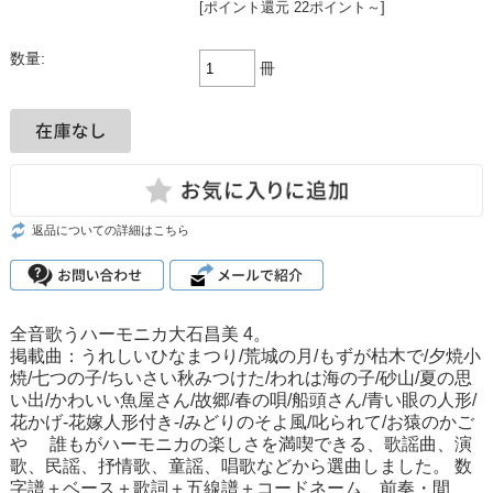
[ポイント還元 22ポイント～]
数量:
冊
返品についての詳細はこちら
全音歌うハーモニカ大石昌美 4。
掲載曲：うれしいひなまつり/荒城の月/もずが枯木で/夕焼小
焼/七つの子/ちいさい秋みつけた/われは海の子/砂山/夏の思
い出/かわいい魚屋さん/故郷/春の唄/船頭さん/青い眼の人形/
花かげ-花嫁人形付き-/みどりのそよ風/叱られて/お猿のかご
や 誰もがハーモニカの楽しさを満喫できる、歌謡曲、演
歌、民謡、抒情歌、童謡、唱歌などから選曲しました。 数
字譜＋ベース＋歌詞＋五線譜＋コードネーム、前奏・間