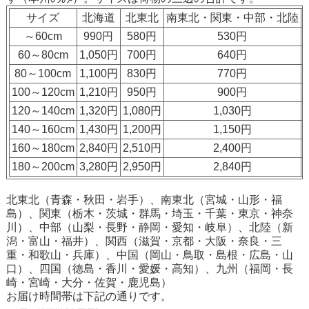
サイズ
北海道
北東北
南東北・関東・中部・北陸
～60cm
990円
580円
530円
60～80cm
1,050円
700円
640円
80～100cm
1,100円
830円
770円
100～120cm
1,210円
950円
900円
120～140cm
1,320円
1,080円
1,030円
140～160cm
1,430円
1,200円
1,150円
160～180cm
2,840円
2,510円
2,400円
180～200cm
3,280円
2,950円
2,840円
北東北（青森・秋田・岩手）、南東北（宮城・山形・福
島）、関東（栃木・茨城・群馬・埼玉・千葉・東京・神奈
川）、中部（山梨・長野・静岡・愛知・岐阜）、北陸（新
潟・富山・福井）、関西（滋賀・京都・大阪・奈良・三
重・和歌山・兵庫）、中国（岡山・鳥取・島根・広島・山
口）、四国（徳島・香川・愛媛・高知）、九州（福岡・長
崎・宮崎・大分・佐賀・鹿児島）
お届け時間帯は下記の通りです。