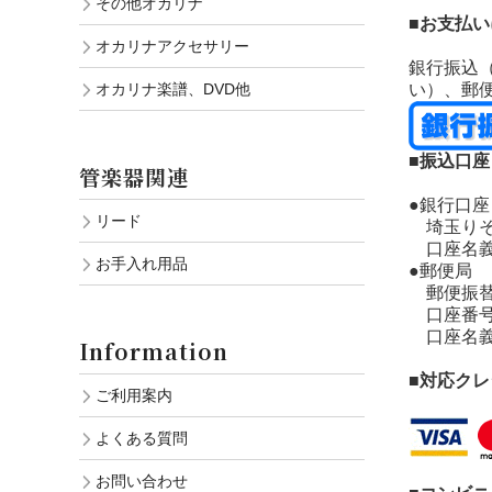
その他オカリナ
■お支払
オカリナアクセサリー
銀行振込
オカリナ楽譜、DVD他
い）、郵
■振込口座
管楽器関連
●銀行口座
リード
埼玉りそな
口座名義
お手入れ用品
●郵便局
郵便振替：口
口座番号：
口座名義
Information
■対応ク
ご利用案内
よくある質問
お問い合わせ