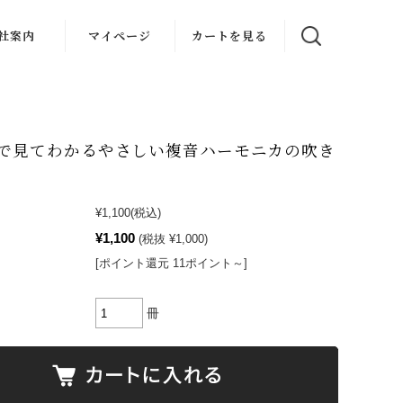
社案内
マイページ
カートを見る
楽教室
スタジオ
目で見てわかるやさしい複音ハーモニカの吹き
器レンタル
レンタル
¥1,100
(税込)
¥1,100
(税抜 ¥1,000)
[ポイント還元 11ポイント～]
冊