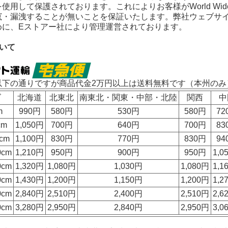
使用して保護されております。これによりお客様がWorld Wi
竄・漏洩することが無いことを保証いたします。弊社ウェブサ
めに、Eストアー社により管理運営されております。
いて
以下の通りですが
商品代金2万円以上は送料無料
です（本州のみ
ズ
北海道
北東北
南東北・関東・中部・北陸
関西
中
m
990円
580円
530円
580円
72
cm
1,050円
700円
640円
700円
83
cm
1,100円
830円
770円
830円
94
0cm
1,210円
950円
900円
950円
1,0
0cm
1,320円
1,080円
1,030円
1,080円
1,1
0cm
1,430円
1,200円
1,150円
1,200円
1,2
0cm
2,840円
2,510円
2,400円
2,510円
2,6
0cm
3,280円
2,950円
2,840円
2,950円
3,0