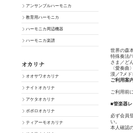
アンサンブルハーモニカ
教育用ハーモニカ
ハーモニカ周辺機器
ハーモニカ楽譜
世界の森
特殊奏法
さま／ど
オカリナ
〈愛奏曲
漠／?メ
オオサワオカリナ
ご利用案
ナイトオカリナ
ご利用前
アケタオカリナ
■管楽器
ポポロオカリナ
必ず会員
い。
ティアーモオカリナ
本人確認