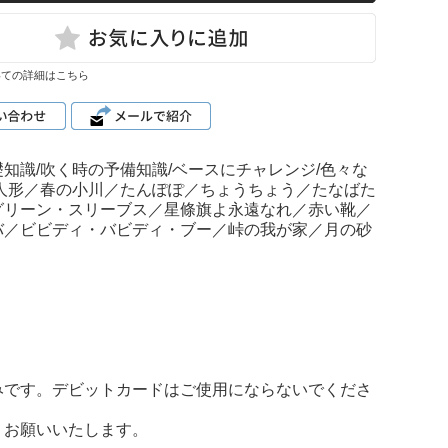
いての詳細はこちら
識/吹く時の予備知識/ベースにチャレンジ/色々な
人形／春の小川／たんぽぽ／ちょうちょう／たなばた
グリーン・スリーブス／星條旗よ永遠なれ／赤い靴／
バ／ビビディ・バビディ・ブー／峠の我が家／月の砂
みです。デビットカードはご使用にならないでくださ
うお願いいたします。