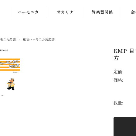
ハーモニカ
オカリナ
管楽器関係
会
複音ハーモニカ
オオサワオカリ
リード
音
ナ
モニカ楽譜
複音ハーモニカ用楽譜
クロマチックハ
お手入れ用品
貸し
ーモニカ
ナイトオカリナ
KMP 
管楽
方
10穴ハーモニカ
アケタオカリナ
PA
定価:
アンサンブルハ
ポポロオカリナ
価格:
ーモニカ
ティアーモオカ
教育用ハーモニ
リナ
カその他
数量:
その他オカリナ
ハーモニカ周辺
オカリナ楽譜、
機器
DVD
ハーモニカ楽譜