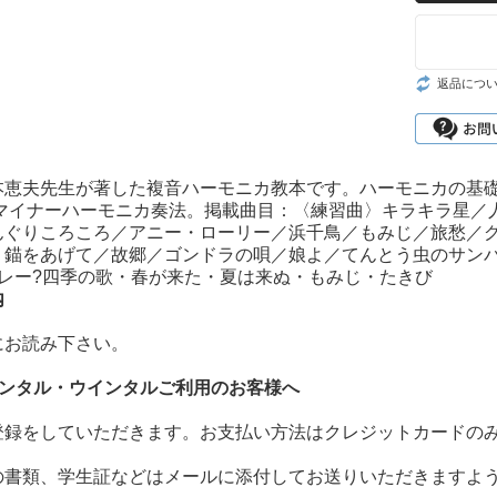
返品につ
本恵夫先生が著した複音ハーモニカ教本です。ハーモニカの基礎知
/マイナーハーモニカ奏法。掲載曲目：〈練習曲〉キラキラ星／
んぐりころころ／アニー・ローリー／浜千鳥／もみじ／旅愁／
〉錨をあげて／故郷／ゴンドラの唄／娘よ／てんとう虫のサン
ドレー?四季の歌・春が来た・夏は来ぬ・もみじ・たきび
内
にお読み下さい。
レンタル・ウインタルご利用のお客様へ
登録をしていただきます。お支払い方法はクレジットカードの
の書類、学生証などはメールに添付してお送りいただきますよ