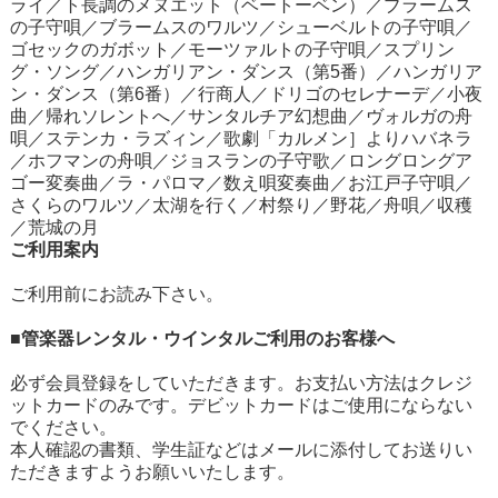
ライ／ト長調のメヌエット（ベートーベン）／ブラームス
の子守唄／ブラームスのワルツ／シューベルトの子守唄／
ゴセックのガボット／モーツァルトの子守唄／スプリン
グ・ソング／ハンガリアン・ダンス（第5番）／ハンガリア
ン・ダンス（第6番）／行商人／ドリゴのセレナーデ／小夜
曲／帰れソレントへ／サンタルチア幻想曲／ヴォルガの舟
唄／ステンカ・ラズィン／歌劇「カルメン］よりハバネラ
／ホフマンの舟唄／ジョスランの子守歌／ロングロングア
ゴー変奏曲／ラ・パロマ／数え唄変奏曲／お江戸子守唄／
さくらのワルツ／太湖を行く／村祭り／野花／舟唄／収穫
／荒城の月
ご利用案内
ご利用前にお読み下さい。
■管楽器レンタル・ウインタルご利用のお客様へ
必ず会員登録をしていただきます。お支払い方法はクレジ
ットカードのみです。デビットカードはご使用にならない
でください。
本人確認の書類、学生証などはメールに添付してお送りい
ただきますようお願いいたします。