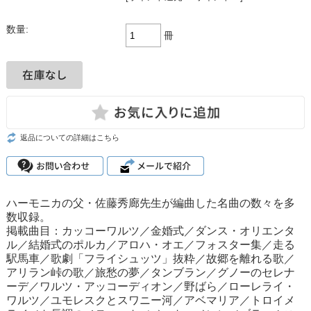
数量:
冊
返品についての詳細はこちら
ハーモニカの父・佐藤秀廊先生が編曲した名曲の数々を多
数収録。
掲載曲目：カッコーワルツ／金婚式／ダンス・オリエンタ
ル／結婚式のポルカ／アロハ・オエ／フォスター集／走る
駅馬車／歌劇「フライシュッツ」抜粋／故郷を離れる歌／
アリラン峠の歌／旅愁の夢／タンブラン／グノーのセレナ
ーデ／ワルツ・アッコーディオン／野ばら／ローレライ・
ワルツ／ユモレスクとスワニー河／アベマリア／トロイメ