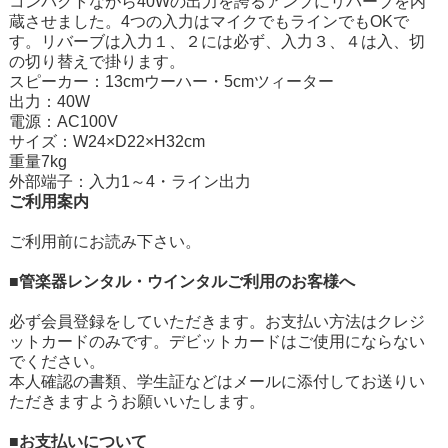
コンパクトながら40Wの出力を誇るアンプにリバーブを内
蔵させました。4つの入力はマイクでもラインでもOKで
す。リバーブは入力１、２には必ず、入力３、４は入、切
の切り替えで掛ります。
スピーカー：13cmウーハー・5cmツィーター
出力：40W
電源：AC100V
サイズ：W24×D22×H32cm
重量7kg
外部端子：入力1～4・ライン出力
ご利用案内
ご利用前にお読み下さい。
■管楽器レンタル・ウインタルご利用のお客様へ
必ず会員登録をしていただきます。お支払い方法はクレジ
ットカードのみです。デビットカードはご使用にならない
でください。
本人確認の書類、学生証などはメールに添付してお送りい
ただきますようお願いいたします。
■お支払いについて