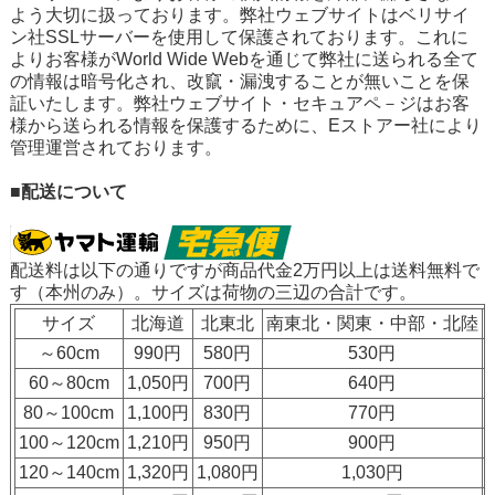
よう大切に扱っております。弊社ウェブサイトはベリサイ
ン社SSLサーバーを使用して保護されております。これに
よりお客様がWorld Wide Webを通じて弊社に送られる全て
の情報は暗号化され、改竄・漏洩することが無いことを保
証いたします。弊社ウェブサイト・セキュアペ－ジはお客
様から送られる情報を保護するために、Eストアー社により
管理運営されております。
■配送について
配送料は以下の通りですが
商品代金2万円以上は送料無料
で
す（本州のみ）。サイズは荷物の三辺の合計です。
サイズ
北海道
北東北
南東北・関東・中部・北陸
～60cm
990円
580円
530円
60～80cm
1,050円
700円
640円
80～100cm
1,100円
830円
770円
100～120cm
1,210円
950円
900円
120～140cm
1,320円
1,080円
1,030円